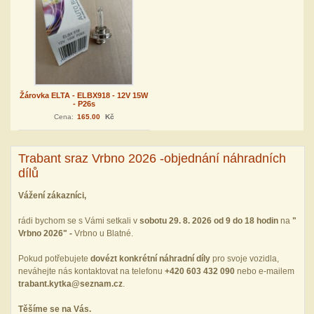
Žárovka ELTA - ELBX918 - 12V 15W
- P26s
Cena:
165.00
Kč
Trabant sraz Vrbno 2026 -objednání náhradních
dílů
Vážení zákazníci,
rádi bychom se s Vámi setkali v
sobotu 29. 8. 2026 od 9 do 18 hodin
na
"
Vrbno 2026" -
Vrbno u Blatné.
Pokud potřebujete
dovézt konkrétní náhradní díly
pro svoje vozidla,
neváhejte nás kontaktovat na telefonu
+420 603 432 090
nebo e‑mailem
trabant.kytka@seznam.cz
.
Těšíme se na Vás.