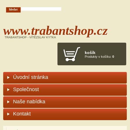
Hledáček
hledat
www.trabantshop.cz
TRABANTSHOP - VÍTĚZSLAV KYTKA
košík
Produkty v košíku:
0
Úvodní stránka
Společnost
Naše nabídka
Kontakt