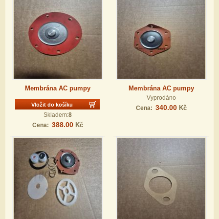
Membrána AC pumpy
Membrána AC pumpy
Vyprodáno
Vložit do košíku
340.00
Kč
Cena:
Skladem:
8
388.00
Kč
Cena: